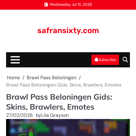
Skip
Wednesday, Jul 15, 2026
to
content
safransixty.com
Subscribe
Home
Brawl Pass Beloningen
Brawl Pass Beloningen Gids: Skins, Brawlers, Emotes
Brawl Pass Beloningen Gids:
Skins, Brawlers, Emotes
27/02/2026
by
Lila Grayson