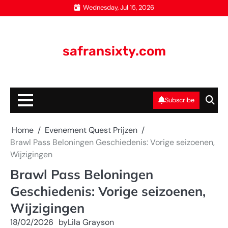
Skip
Wednesday, Jul 15, 2026
to
content
safransixty.com
Subscribe
Home
Evenement Quest Prijzen
Brawl Pass Beloningen Geschiedenis: Vorige seizoenen,
Wijzigingen
Brawl Pass Beloningen
Geschiedenis: Vorige seizoenen,
Wijzigingen
18/02/2026
by
Lila Grayson