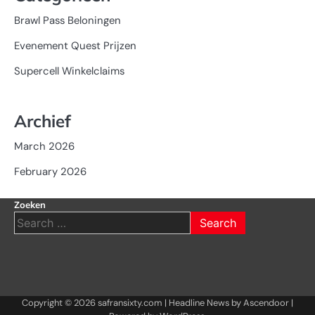
Brawl Pass Beloningen
Evenement Quest Prijzen
Supercell Winkelclaims
Archief
March 2026
February 2026
Zoeken
Search
for:
Copyright © 2026
safransixty.com
| Headline News by
Ascendoor
|