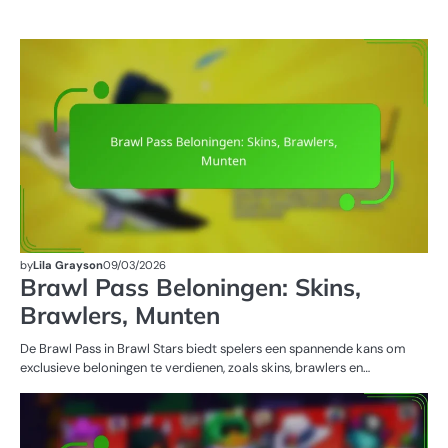
BR
BE
by
Lila Grayson
09/03/2026
Brawl Pass Beloningen: Skins,
Brawlers, Munten
De Brawl Pass in Brawl Stars biedt spelers een spannende kans om
exclusieve beloningen te verdienen, zoals skins, brawlers en…
E
Q
PR