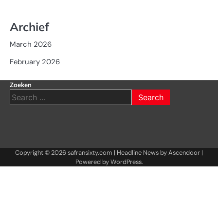
Archief
March 2026
February 2026
Zoeken
Search
for:
Copyright © 2026
safransixty.com
| Headline News by
Ascendoor
|
Powered by
WordPress
.