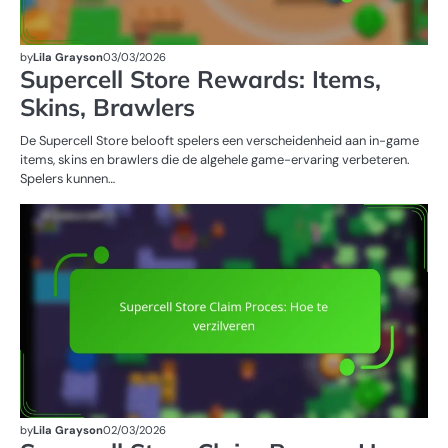
by
Lila Grayson
03/03/2026
Supercell Store Rewards: Items,
Skins, Brawlers
De Supercell Store belooft spelers een verscheidenheid aan in-game
items, skins en brawlers die de algehele game-ervaring verbeteren.
Spelers kunnen…
SU
WI
by
Lila Grayson
02/03/2026