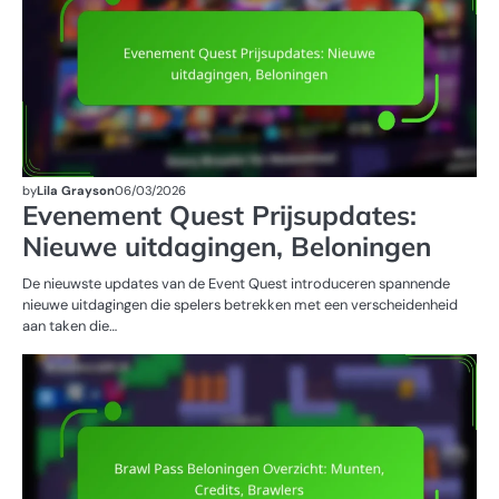
by
Lila Grayson
06/03/2026
Evenement Quest Prijsupdates:
Nieuwe uitdagingen, Beloningen
De nieuwste updates van de Event Quest introduceren spannende
nieuwe uitdagingen die spelers betrekken met een verscheidenheid
aan taken die…
BR
BE