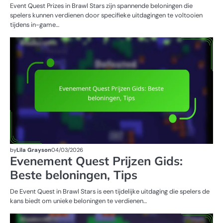
Event Quest Prizes in Brawl Stars zijn spannende beloningen die
spelers kunnen verdienen door specifieke uitdagingen te voltooien
tijdens in-game…
E
Q
PR
by
Lila Grayson
04/03/2026
Evenement Quest Prijzen Gids:
Beste beloningen, Tips
De Event Quest in Brawl Stars is een tijdelijke uitdaging die spelers de
kans biedt om unieke beloningen te verdienen…
SU
WI