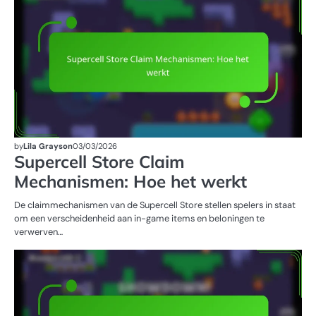
by
Lila Grayson
03/03/2026
Supercell Store Claim
Mechanismen: Hoe het werkt
De claimmechanismen van de Supercell Store stellen spelers in staat
om een verscheidenheid aan in-game items en beloningen te
verwerven…
SU
WI