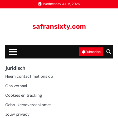
Skip
Wednesday, Jul 15, 2026
to
content
safransixty.com
Subscribe
Juridisch
Neem contact met ons op
Ons verhaal
Cookies en tracking
Gebruikersovereenkomst
Jouw privacy