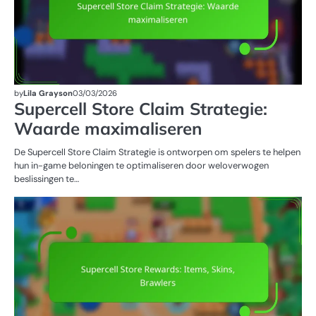
by
Lila Grayson
03/03/2026
Supercell Store Claim Strategie:
Waarde maximaliseren
De Supercell Store Claim Strategie is ontworpen om spelers te helpen
hun in-game beloningen te optimaliseren door weloverwogen
beslissingen te…
SU
WI