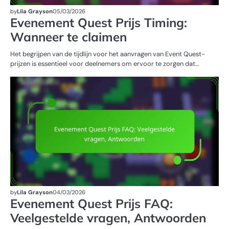
by
Lila Grayson
05/03/2026
Evenement Quest Prijs Timing:
Wanneer te claimen
Het begrijpen van de tijdlijn voor het aanvragen van Event Quest-
prijzen is essentieel voor deelnemers om ervoor te zorgen dat…
E
Q
PR
by
Lila Grayson
04/03/2026
Evenement Quest Prijs FAQ:
Veelgestelde vragen, Antwoorden