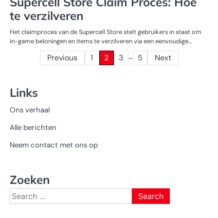
Supercell Store Claim Proces: Hoe
te verzilveren
Het claimproces van de Supercell Store stelt gebruikers in staat om
in-game beloningen en items te verzilveren via een eenvoudige…
…
Posts
Previous
1
2
3
5
Next
pagination
Links
Ons verhaal
Alle berichten
Neem contact met ons op
Zoeken
Search
for: