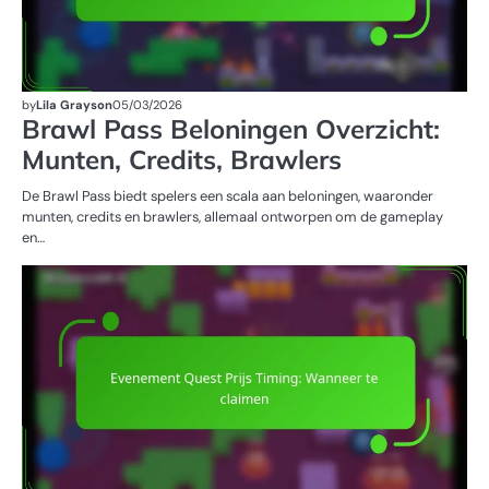
by
Lila Grayson
05/03/2026
Brawl Pass Beloningen Overzicht:
Munten, Credits, Brawlers
De Brawl Pass biedt spelers een scala aan beloningen, waaronder
munten, credits en brawlers, allemaal ontworpen om de gameplay
en…
E
Q
PR