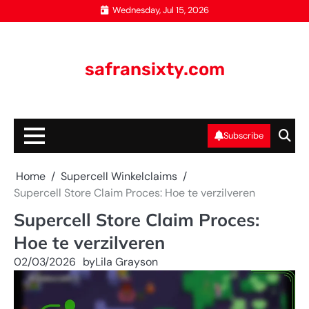
Skip
Wednesday, Jul 15, 2026
to
content
safransixty.com
Subscribe
Home
Supercell Winkelclaims
Supercell Store Claim Proces: Hoe te verzilveren
Supercell Store Claim Proces:
Hoe te verzilveren
02/03/2026
by
Lila Grayson